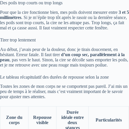
Des poils trop courts ou trop longs
Pour que la cire fonctionne bien, mes poils doivent mesurer entre
3 et 5
millimètres
. Si je m’épile trop tôt après le rasoir ou la dernière séance,
les poils sont trop courts, la cire ne les attrape pas. Trop longs, ça fait
mal et ça casse aussi. Il faut vraiment respecter cette fenêtre.
Tirer trop lentement
Au début, j’avais peur de la douleur, donc je tirais doucement, en
hésitant. Erreur fatale. Il faut tirer
d’un coup sec, parallèlement à la
peau
, pas vers le haut. Sinon, la cire se décolle sans emporter les poils,
et je me retrouve avec une peau rouge mais toujours poilue.
Le tableau récapitulatif des durées de repousse selon la zone
Toutes les zones de mon corps ne se comportent pas pareil. J’ai mis un
peu de temps à le réaliser, mais c’est vraiment important de le savoir
pour ajuster mes attentes.
Durée
Zone du
Repousse
idéale entre
Particularités
corps
visible
deux
séances