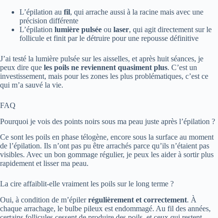
L’épilation au
fil
, qui arrache aussi à la racine mais avec une
précision différente
L’épilation
lumière pulsée
ou
laser
, qui agit directement sur le
follicule et finit par le détruire pour une repousse définitive
J’ai testé la lumière pulsée sur les aisselles, et après huit séances, je
peux dire que
les poils ne reviennent quasiment plus
. C’est un
investissement, mais pour les zones les plus problématiques, c’est ce
qui m’a sauvé la vie.
FAQ
Pourquoi je vois des points noirs sous ma peau juste après l’épilation ?
Ce sont les poils en phase télogène, encore sous la surface au moment
de l’épilation. Ils n’ont pas pu être arrachés parce qu’ils n’étaient pas
visibles. Avec un bon gommage régulier, je peux les aider à sortir plus
rapidement et lisser ma peau.
La cire affaiblit-elle vraiment les poils sur le long terme ?
Oui, à condition de m’épiler
régulièrement et correctement
. À
chaque arrachage, le bulbe pileux est endommagé. Au fil des années,
certains follicules cessent de produire des poils, et ceux qui restent