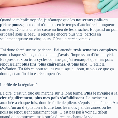
Quand je m’épile trop tôt, je n’attrape que les
nouveaux poils en
pleine pousse
, ceux qui n’ont pas eu le temps d’atteindre la longueur
correcte. Donc la cire les casse au lieu de les arracher. Et quand un poil
est cassé sous la peau, il repousse encore plus vite, parfois en
seulement quatre ou cinq jours. C’est un cercle vicieux.
J’ai donc forcé sur ma patience. J’ai attendu
trois semaines complètes
entre chaque séance, même quand j’avais l’impression d’être un yéti.
Et après deux ou trois cycles comme ça, j’ai remarqué que mes poils
repoussaient
plus fins, plus clairsemés, et plus tard
. C’était la
révélation. Tu fais ça pour toi, tu vas jusqu’au bout, tu vois ce que ça
donne, et au final tu es récompensée.
Le rôle de la régularité
La cire, c’est un truc qui marche sur le long terme.
Plus je m’épile à la
cire régulièrement, plus mes poils s’affaiblissent
. La racine est
arrachée à chaque fois, donc le follicule pileux s’épuise petit à petit. Au
bout d’un an d’épilation à la cire tous les mois, j’ai des zones où les
poils ne repoussent quasiment plus. C’est pas joli à voir au début
quand on commence, mais sur la durée, ça change la vie.