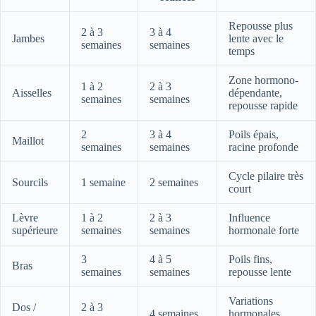
Repousse plus
2 à 3
3 à 4
Jambes
lente avec le
semaines
semaines
temps
Zone hormono-
1 à 2
2 à 3
Aisselles
dépendante,
semaines
semaines
repousse rapide
2
3 à 4
Poils épais,
Maillot
semaines
semaines
racine profonde
Cycle pilaire très
Sourcils
1 semaine
2 semaines
court
Lèvre
1 à 2
2 à 3
Influence
supérieure
semaines
semaines
hormonale forte
3
4 à 5
Poils fins,
Bras
semaines
semaines
repousse lente
Variations
Dos /
2 à 3
4 semaines
hormonales